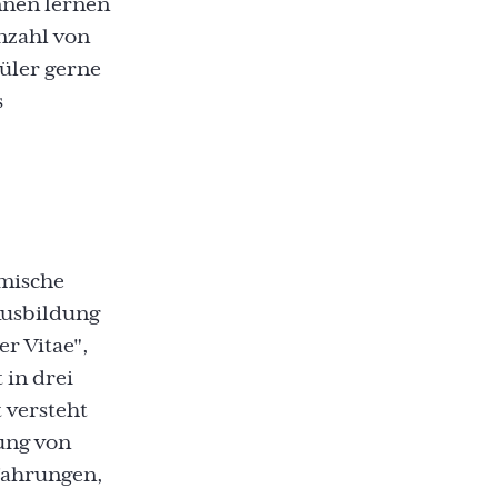
nnen lernen
nzahl von
hüler gerne
s
emische
Ausbildung
er Vitae",
 in drei
 versteht
ung von
fahrungen,