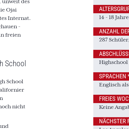
, unweit des
ALTERSGRU
ie Ojai
14 - 18 Jahre
tes Internat.
chauen -
ANZAHL DE
n freien
287 Schüler
ABSCHLÜSS
h School
Highschool
SPRACHEN 
gh School
Englisch al
alifornier
en
FREIES WO
noch nicht
Keine Anga
NÄCHSTER 
 und