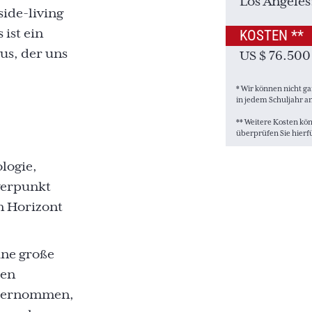
Los Angeles
ide-living
ist ein
KOSTEN **
us, der uns
US $ 76.500
* Wir können nicht g
in jedem Schuljahr 
** Weitere Kosten kö
überprüfen Sie hierf
logie,
werpunkt
n Horizont
ine große
den
nternommen,