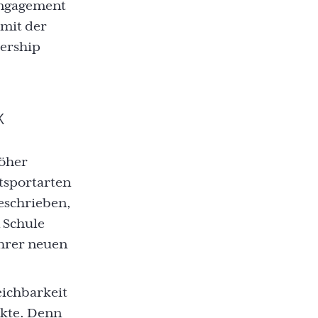
 Engagement
 mit der
dership
k
höher
tsportarten
geschrieben,
n Schule
ihrer neuen
eichbarkeit
nkte. Denn