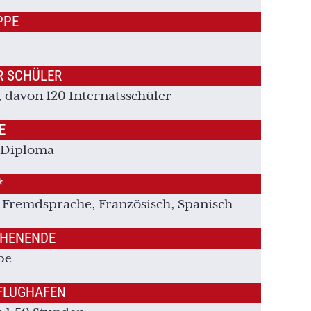
PPE
R SCHÜLER
, davon 120 Internatsschüler
E
 Diploma
*
s Fremdsprache, Französisch, Spanisch
CHENENDE
be
FLUGHAFEN