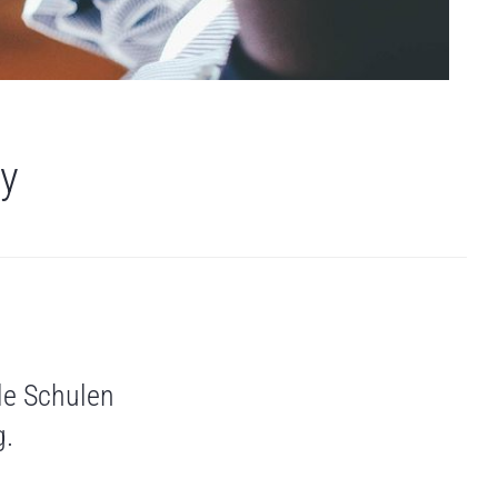
dy
le Schulen
g.